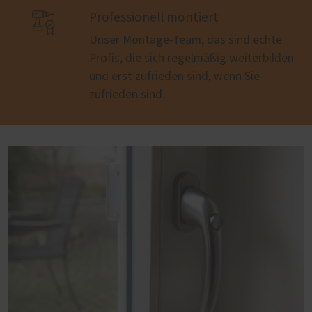

Professionell montiert
Unser Montage-Team, das sind echte
Profis, die sich regelmäßig weiterbilden
und erst zufrieden sind, wenn Sie
zufrieden sind.