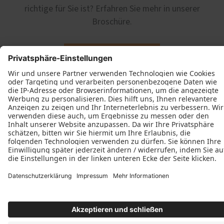
richtige für Sie ist? Erfahren Sie mehr in unserer
Broschüre.
Herunterladen
Wohnhausbau Becker GmbH & Co. KG
Wilhelm-Löhe-Str. 22
Büro (kein Kundenverkehr)
91126 Schwabach
+49 (911) 25352546
+49 (176) 31167576
E-Mail schreiben