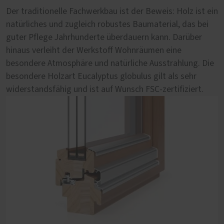
natürlich
Der traditionelle Fachwerkbau ist der Beweis: Holz ist ein
natürliches und zugleich robustes Baumaterial, das bei
Sie mögen es modern und gleichzeitig natürlich? Dann
guter Pflege Jahrhunderte überdauern kann. Darüber
empfehlen wir Ihnen eine Falt-Schiebe-Tür aus dem
hinaus verleiht der Werkstoff Wohnräumen eine
Materialmix Holz-Aluminium. Die außen aufgebrachte
besondere Atmosphäre und natürliche Ausstrahlung. Die
Vorsatzschale aus Aluminium sieht nicht nur modern aus,
besondere Holzart Eucalyptus globulus gilt als sehr
sie schützt auch vor Wind und Wetter. Innen versprüht
widerstandsfähig und ist auf Wunsch FSC-zertifiziert.
die natürliche Holzoberfläche wohltuende Behaglichkeit.