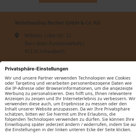
Wohnhausbau Becker GmbH & Co. KG
Wilhelm-Löhe-Str. 22
Büro (kein Kundenverkehr)
91126 Schwabach
+49 (911) 25352546
+49 (176) 31167576
E-Mail schreiben
Öffnungszeiten
Montag: Nach Absprache
Dienstag: 09:00–14:30 Uhr