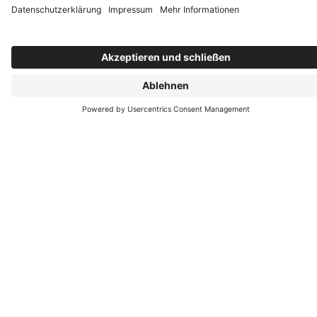
Mittwoch: 09:00–14:30 Uhr
Donnerstag: 09:00–14:30 Uhr
Freitag: 09:00–14:30 Uhr
Besuchen Sie unsere Ausstellung in Nürnberg!
Wohnhausbau Becker GmbH & Co. KG
Waldluststr. 78
90480 Nürnberg
Wir freuen uns auf Ihre Anfrage!
Jetzt Kontakt aufnehmen