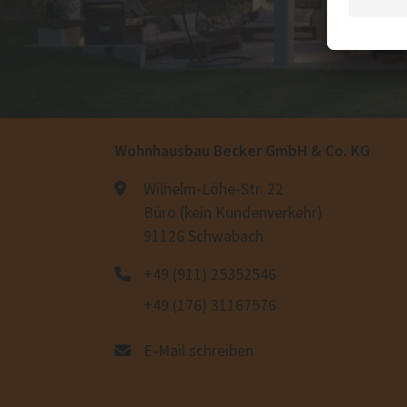
Wohnhausbau Becker GmbH & Co. KG
Wilhelm-Löhe-Str. 22
Büro (kein Kundenverkehr)
91126 Schwabach
+49 (911) 25352546
+49 (176) 31167576
E-Mail schreiben