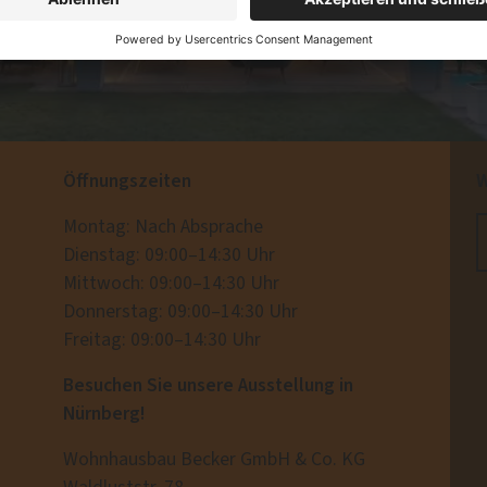
Öffnungszeiten
W
Montag: Nach Absprache
Dienstag: 09:00–14:30 Uhr
Mittwoch: 09:00–14:30 Uhr
Donnerstag: 09:00–14:30 Uhr
Freitag: 09:00–14:30 Uhr
Besuchen Sie unsere Ausstellung in
Nürnberg!
Wohnhausbau Becker GmbH & Co. KG