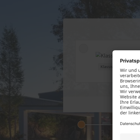
Service
Weiter
Förderung für Fenster und
Innen
Haustüren
Über
Schallschutz-Simulator
Klassisch