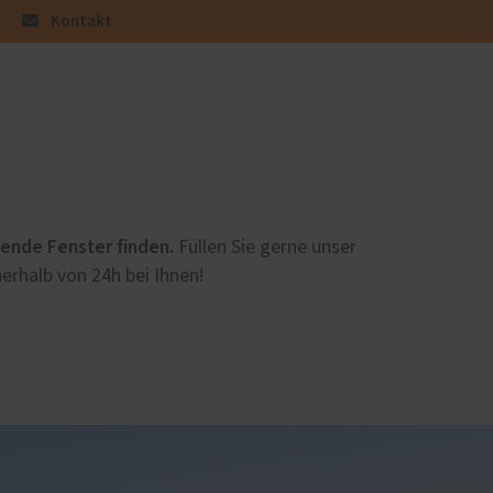
Kontakt
üren
Sonnen- und Insektenschutz
Raffstoren von ROMA
sende Fenster finden.
Füllen Sie gerne unser
Rollladen von ROMA
erhalb von 24h bei Ihnen!
en
Textilscreens von ROMA
Insektenschutz von PaX