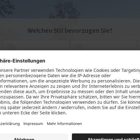
e Leistungen
türen
dachungen
Welchen Stil bevorzugen Sie?
Modern
Denkmal
1 von 8